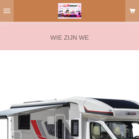
Ga
direct
naar
de
hoofdinhoud
WIE ZIJN WE